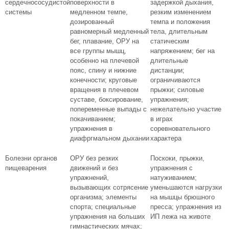
сердечнососудистой
поверхности в
задержкой дыхания,
системы
медленном темпе,
резким изменением
дозированный
темпа и положения
равномерный медленный
тела, длительным
бег, плавание, ОРУ на
статическим
все группы мышц,
напряжением; бег на
особенно на плечевой
длительные
пояс, спину и нижние
дистанции;
конечности; круговые
ограничиваются
вращения в плечевом
прыжки; силовые
суставе, боксирование,
упражнения;
попеременные выпады с
нежелательно участие
покачиванием;
в играх
упражнения в
соревновательного
диафргмальном дыхании
характера
Болезни органов
ОРУ без резких
Поскоки, прыжки,
пищеварения
движений и без
упражнения с
упражнений,
натуживанием;
вызывающих сотрясение
уменьшаются нагрузки
организма; элементы
на мышцы брюшного
спорта; специальные
пресса; упражнения из
упражнения на больших
ИП лежа на животе
гимнастических мячах;