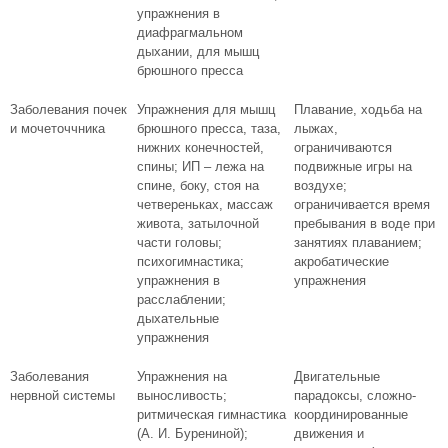
упражнения в
диафрагмальном
дыхании, для мышц
брюшного пресса
Заболевания почек
Упражнения для мышц
Плавание, ходьба на
и мочеточчника
брюшного пресса, таза,
лыжах,
нижних конечностей,
ограничиваются
спины; ИП – лежа на
подвижные игры на
спине, боку, стоя на
воздухе;
четвереньках, массаж
ограничивается время
живота, затылочной
пребывания в воде при
части головы;
занятиях плаванием;
психогимнастика;
акробатические
упражнения в
упражнения
расслаблении;
дыхательные
упражнения
Заболевания
Упражнения на
Двигательные
нервной системы
выносливость;
парадоксы, сложно-
ритмическая гимнастика
координированные
(А. И. Бурениной);
движения и