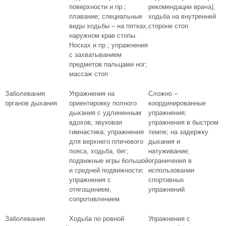
поверхности и пр.;
рекомендации врача),
плавание; специальные
ходьба на внутренней
виды ходьбы – на пятках,
стороне стоп
наружном крае стопы.
Носках и пр.; упражнения
с захватыванием
предметов пальцами ног;
массаж стоп
Заболевания
Упражнения на
Сложно –
органов дыхания
ориентировку полного
координированные
дыхания с удлиненным
упражнения;
вдохов, звуковая
упражнения в быстром
гимнастика; упражнения
темпе; на задержку
для верхнего плечевого
дыхания и
пояса, ходьба, бег;
натуживание;
подвижные игры большой
ограничения в
и средней подвижности;
использовании
упражнения с
спортивных
отягощением,
упражнений
сопротивлением
Заболевания
Ходьба по ровной
Упражнения с