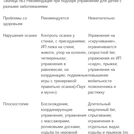
Таблица №3 Рекомендации при подборе упражнений для детей с
разными заболеваниями
Проблемы со
Рекомендуется
Нежелательно
здоровьем
Нарушения осанки
Контроль осанки у
Упражнения на
стенки, с приседаниями;
«скручивание»,
ИП лежа на спине,
ограничивается
животе, упор на коленях,
скоростной бег,
четвереньках;
упражнения из ИП
упражнения в
«сидя», прыжки;
равновесии, на
упражнения на
координацию; подвижные
повышение
игры с тренировкой
мобильности
правильно осанки(«Паук
позвоночника и
и мухи»)
растяжку
Плоскостопие
Босохождение,
Длительный
координирующие
медленный бег,
упражнения, упражнения
спрыгивание;
с массажерами,
ограничения в
роликовыми досками,
отдельных видах
ходьба по неровной
ходьбы и прыжков (по