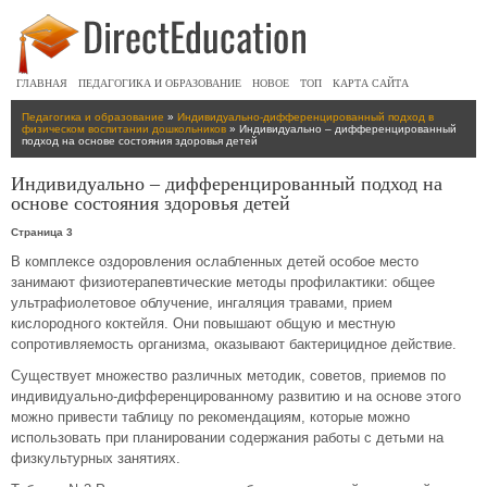
ГЛАВНАЯ
ПЕДАГОГИКА И ОБРАЗОВАНИЕ
НОВОЕ
ТОП
КАРТА САЙТА
Педагогика и образование
»
Индивидуально-дифференцированный подход в
физическом воспитании дошкольников
» Индивидуально – дифференцированный
подход на основе состояния здоровья детей
Индивидуально – дифференцированный подход на
основе состояния здоровья детей
Страница 3
В комплексе оздоровления ослабленных детей особое место
занимают физиотерапевтические методы профилактики: общее
ультрафиолетовое облучение, ингаляция травами, прием
кислородного коктейля. Они повышают общую и местную
сопротивляемость организма, оказывают бактерицидное действие.
Существует множество различных методик, советов, приемов по
индивидуально-дифференцированному развитию и на основе этого
можно привести таблицу по рекомендациям, которые можно
использовать при планировании содержания работы с детьми на
физкультурных занятиях.