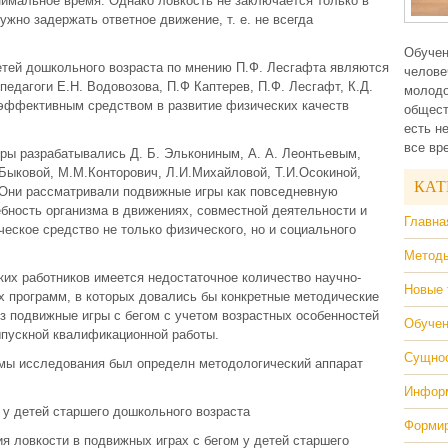
имальное время. Однако ловкость не заключается только в
ужно задержать ответное движение, т. е. не всегда
.
Обучен
етей дошкольного возраста по мнению П.Ф. Лесгафта являются
челове
едагоги Е.Н. Водовозова, П.Ф Каптерев, П.Ф. Лесгафт, К.Д.
молодо
 эффективным средством в развитие физических качеств
общест
есть н
все вр
ры разрабатывались Д. Б. Элькониным, А. А. Леонтьевым,
Быковой, М.М.Конторович, Л.И.Михайловой, Т.И.Осокиной,
КАТ
 Они рассматривали подвижные игры как повседневную
бность организма в движениях, совместной деятельности и
Главна
ческое средство не только физического, но и социального
Методы
ких работников имеется недостаточное количество научно-
Новые 
х программ, в которых довались бы конкретные методические
з подвижные игры с бегом с учетом возрастных особенностей
Обучен
ыпускной квалификационной работы.
Сущнос
мы исследования был определн методологический аппарат
Информ
 у детей старшего дошкольного возраста
Формир
я ловкости в подвижных играх с бегом у детей старшего