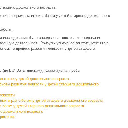
 старшего дошкольного возраста.
ости в подвижных играх с бегом у детей старшего дошкольного
работы.
та исследования была определена гипотеза исследования:
ательную деятельность (физулькультурное занятие, утреннюю
бегом, то процесс развития ловкости у детей старшего
в (по В.И.Загвязинскиму) Корректурная проба
ловкости у детей дошкольного возраста
сновы развития ловкости у детей старшего дошкольного
ловкости
ных играх с бегом у детей старшего дошкольного возраста
 бегом у детей старшего дошкольного возраста
го дошкольного возраста
еримента