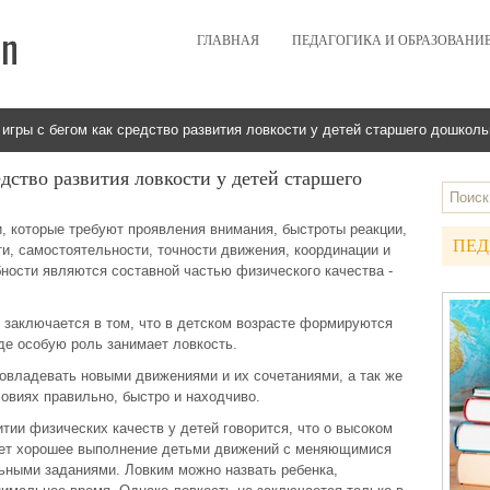
ГЛАВНАЯ
ПЕДАГОГИКА И ОБРАЗОВАНИ
гры с бегом как средство развития ловкости у детей старшего дошколь
дство развития ловкости у детей старшего
, которые требуют проявления внимания, быстроты реакции,
ПЕД
ти, самостоятельности, точности движения, координации и
бности являются составной частью физического качества -
 заключается в том, что в детском возрасте формируются
де особую роль занимает ловкость.
 овладевать новыми движениями и их сочетаниями, а так же
овиях правильно, быстро и находчиво.
тии физических качеств у детей говорится, что о высоком
ует хорошее выполнение детьми движений с меняющимися
ными заданиями. Ловким можно назвать ребенка,