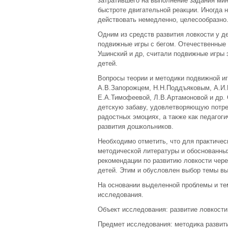
затратившего на выполнение задания мин
быстроте двигательной реакции. Иногда н
действовать немедленно, целесообразно
Одним из средств развития ловкости у д
подвижные игры с бегом. Отечественные п
Ушинский и др, считали подвижные игры
детей.
Вопросы теории и методики подвижной иг
А.В.Запорожцем, Н.Н.Поддъяковым, А.И.
Е.А.Тимофеевой, Л.В.Артамоновой и др.
детскую забаву, удовлетворяющую потре
радостных эмоциях, а также как педагоги
развития дошкольников.
Необходимо отметить, что для практичес
методической литературы и обоснованны
рекомендации по развитию ловкости чере
детей. Этим и обусловлен выбор темы в
На основании выделенной проблемы и те
исследования.
Объект исследования: развитие ловкости
Предмет исследования: методика развити