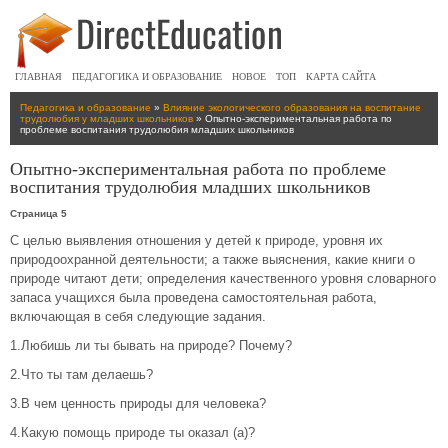
ГЛАВНАЯ
ПЕДАГОГИКА И ОБРАЗОВАНИЕ
НОВОЕ
ТОП
КАРТА САЙТА
Педагогика и образование
»
Влияние экологического образования на воспитание
трудолюбия у младших школьников
» Опытно-экспериментальная работа по
проблеме воспитания трудолюбия младших школьников
Опытно-экспериментальная работа по проблеме
воспитания трудолюбия младших школьников
Страница 5
С целью выявления отношения у детей к природе, уровня их
природоохранной деятельности; а также выяснения, какие книги о
природе читают дети; определения качественного уровня словарного
запаса учащихся была проведена самостоятельная работа,
включающая в себя следующие задания.
1.Любишь ли ты бывать на природе? Почему?
2.Что ты там делаешь?
3.В чем ценность природы для человека?
4.Какую помощь природе ты оказал (а)?