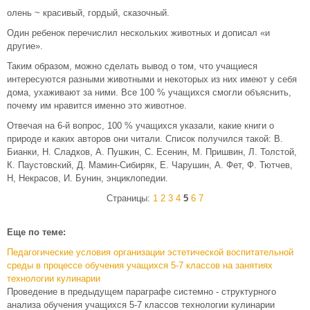
олень ~ красивый, гордый, сказочный.
Один ребенок перечислил нескольких животных и дописал «и
другие».
Таким образом, можно сделать вывод о том, что учащиеся
интересуются разными животными и некоторых из них имеют у себя
дома, ухаживают за ними. Все 100 % учащихся смогли объяснить,
почему им нравится именно это животное.
Отвечая на 6-й вопрос, 100 % учащихся указали, какие книги о
природе и каких авторов они читали. Список получился такой: В.
Бианки, Н. Сладков, А. Пушкин, С. Есенин, М. Пришвин, Л. Толстой,
К. Паустовский, Д. Мамин-Сибиряк, Е. Чарушин, А. Фет, Ф. Тютчев,
Н, Некрасов, И. Бунин, энциклопедии.
Страницы:
1
2
3
4
5
6
7
Еще по теме:
Педагогические условия организации эстетической воспитательной
среды в процессе обучения учащихся 5-7 классов на занятиях
технологии кулинарии
Проведение в предыдущем параграфе системно - структурного
анализа обучения учащихся 5-7 классов технологии кулинарии