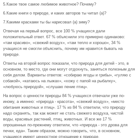
5.Какое твое самое любимое животное? Почему?
6.Какие книги о природе, и каких авторов ты читал (а)?
7.Какими красками ты бы нарисовал (а) зиму?
Отвечая на первый вопрос, все 100 % учащихся дали
положительный ответ. 67 % объяснили это примерно одинаково:
«там красиво», «свежий воздух», «там тепло и хорошо», 34 %
учащихся не смогли объяснить, почему им нравится бывать на
природе.
Ответы на второй вопрос показали, что природа для детей - это, в
основном, то место, где они могут отдохнуть, заняться полезным для
себя делом. Варианты ответов: «собираю ягоды и грибы», «гуляю с
собакой», «катаюсь на лыжах», «хожу с папой на рыбалку»,
«любуюсь природой», «слушаю пение птиц».
На вопрос о ценности природы 84 % учащихся отвечали уже по-
иному, а именно: «природа - красота», «свежий воздух», «место
обитания животных и птиц». 17 % из 84 % ответили, что природу
надо охранять, так как может не стать свежего воздуха, чистой
воды, красивых растений, птиц, животных. И все же 17 %
опрошенных по-прежнему ответили, что «природа - это дрова для
печки, еда». Таким образом, можно говорить, что, в основном,
учащиеся имеют ценностное отношение к природе.