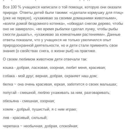
Все 100 % учащихся написали о той помощи, которую они оказали
природе. Ответы детей были такими: «сделали кормушку для птиц»
(уже не первую), «ухаживаю за своими домашними животными»,
«взяли домой бездомного котенка», «обкидал снегом дерево, чтобы
оно не замерзло», «во время рыбалки сделал лунку, чтобы рыбы
смогли дышать», «ухаживаю за комнатными растениями». Данные
ответы показали, что у учащихся не только увеличился опыт
природоохранной деятельности, но и дети стали применять свои
знания (о свойствах снега, о жизни рыб) на практике.
О своем любимом животном дети отвечали так:
кошка - добрая, ласковая, озорная, любит меня, красивая;
собака - мой друг, верная, добрая, охраняет наш дом;
белка ~ она очень красивая, юркая, заботится о своих малышах;
попугай - смешной, люблю ухаживать за ним, разговаривать;
обезьяна - смешная, озорная;
хомяк - добрый, пушистый, я с ним играю;
лев - красивый, сильный;
черепаха ~ необычная, добрая, спокойная;