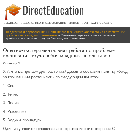
ГЛАВНАЯ
ПЕДАГОГИКА И ОБРАЗОВАНИЕ
НОВОЕ
ТОП
КАРТА САЙТА
Педагогика и образование
»
Влияние экологического образования на воспитание
трудолюбия у младших школьников
» Опытно-экспериментальная работа по
проблеме воспитания трудолюбия младших школьников
Опытно-экспериментальная работа по проблеме
воспитания трудолюбия младших школьников
Страница 3
У. А что мы делаем для растений? Давайте составим памятку «Уход
за комнатными растениями» по следующим пунктам:
1. Свет
2. Тепло
3. Полив
4. Рыхление
5. Водные процедуры».
Один из учащихся рассказывает отрывок из стихотворения С.