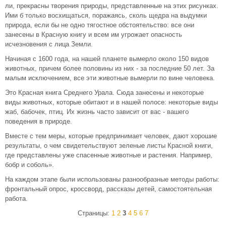
ли, прекрасны творения природы, представленные на этих рисунках.
Ими б только восхищаться, поражаясь, сколь щедра на выдумки
природа, если бы не одно тягостное обстоятельство: все они
занесены в Красную книгу и всем им угрожает опасность
исчезновения с лица Земли.
Начиная с 1600 года, на нашей планете вымерло около 150 видов
животных, причем более половины из них - за последние 50 лет. За
малым исключением, все эти животные вымерли по вине человека.
Это Красная книга Среднего Урала. Сюда занесены и некоторые
виды животных, которые обитают и в нашей полосе: некоторые виды
жаб, бабочек, птиц. Их жизнь часто зависит от вас - вашего
поведения в природе.
Вместе с тем меры, которые предпринимает человек, дают хорошие
результаты, о чем свидетельствуют зеленые листы Красной книги,
где представлены уже спасенные животные и растения. Например,
бобр и соболь».
На каждом этапе были использованы разнообразные методы работы:
фронтальный опрос, кроссворд, рассказы детей, самостоятельная
работа.
Страницы:
1
2
3
4
5
6
7