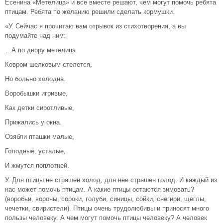
Есенина «Метелица» и все вместе решают, чем могут помочь ребята
птицам. Ребята по желанию решили сделать кормушки.
«У. Сейчас я прочитаю вам отрывок из стихотворения, а вы
подумайте над ним:
…А по двору метелица
Ковром шелковым стелется,
Но больно холодна.
Воробышки игривые,
Как детки сиротливые,
Прижались у окна.
Озябли пташки малые,
Голодные, усталые,
И жмутся поплотней.
У. Для птицы не страшен холод, для нее страшен голод. И каждый из
нас может помочь птицам. А какие птицы остаются зимовать?
(воробьи, вороны, сороки, голуби, синицы, сойки, снегири, щеглы,
чечетки, свиристели). Птицы очень трудолюбивы и приносят много
пользы человеку. А чем могут помочь птицы человеку? А человек