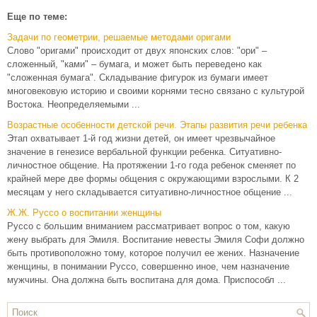
Еще по теме:
Задачи по геометрии, решаемые методами оригами
Слово "оригами" происходит от двух японских слов: "ори" –
сложенный, "ками" – бумага, и может быть переведено как
"сложенная бумага". Складывание фигурок из бумаги имеет
многовековую историю и своими корнями тесно связано с культурой
Востока. Неопределяемыми ...
Возрастные особенности детской речи. Этапы развития речи ребенка
Этап охватывает 1-й год жизни детей, он имеет чрезвычайное
значение в генезисе вербальной функции ребенка. Ситуативно-
личностное общение. На протяжении 1-го года ребенок сменяет по
крайней мере две формы общения с окружающими взрослыми. К 2
месяцам у него складывается ситуативно-личностное общение ...
Ж.Ж. Руссо о воспитании женщины
Руссо с большим вниманием рассматривает вопрос о том, какую
жену выбрать для Эмиля. Воспитание невесты Эмиля Софи должно
быть противоположно тому, которое получил ее жених. Назначение
женщины, в понимании Руссо, совершенно иное, чем назначение
мужчины. Она должна быть воспитана для дома. Приспособл ...