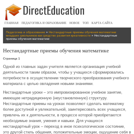
ГЛАВНАЯ
ПЕДАГОГИКА И ОБРАЗОВАНИЕ
НОВОЕ
ТОП
КАРТА САЙТА
Педагогика и образование
»
Нестандартные приемы обучения математике
младших школьников как средство развития креативности
» Нестандартные
приемы обучения математике
Нестандартные приемы обучения математике
Страница 1
Одной из главных задач учителя является организация учебной
деятельности таким образом, чтобы у учащихся сформировались
потребности в осуществлении творческого преобразования учебного
материала с целью овладения новыми знаниями.
Нестандартные уроки – это импровизированное учебное занятие,
имеющее нетрадиционную (неустановленную) структуру.
Нестандартные приемы на уроках позволяют сделать математику
более доступной и увлекательной, заинтересовать всех учащихся,
привлечь их к деятельности, в процессе которой приобретаются
необходимые знания, умения и навыки. Для учащихся
нестандартный урок – переход в иное психологическое состояние,
это другой стиль общения, положительные эмоции, ощущение себя в