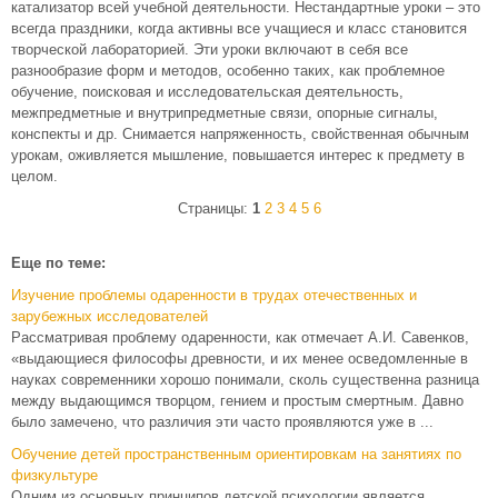
катализатор всей учебной деятельности. Нестандартные уроки – это
всегда праздники, когда активны все учащиеся и класс становится
творческой лабораторией. Эти уроки включают в себя все
разнообразие форм и методов, особенно таких, как проблемное
обучение, поисковая и исследовательская деятельность,
межпредметные и внутрипредметные связи, опорные сигналы,
конспекты и др. Снимается напряженность, свойственная обычным
урокам, оживляется мышление, повышается интерес к предмету в
целом.
Страницы:
1
2
3
4
5
6
Еще по теме:
Изучение проблемы одаренности в трудах отечественных и
зарубежных исследователей
Рассматривая проблему одаренности, как отмечает А.И. Савенков,
«выдающиеся философы древности, и их менее осведомленные в
науках современники хорошо понимали, сколь существенна разница
между выдающимся творцом, гением и простым смертным. Давно
было замечено, что различия эти часто проявляются уже в ...
Обучение детей пространственным ориентировкам на занятиях по
физкультуре
Одним из основных принципов детской психологии является