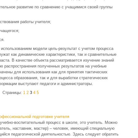
тельное развитие по сравнению с учащимися своей группы
ствования работы учителя;
учащегося;
ся.
 использованием модели цель-результат с учетом процесса
ужат как динамические характеристики, так и сравнительные
раста. В качестве объекта рассматривается изучение знаний
ю распространения полученных результатов на учебные
начены для использования как для принятия тактических
оцесса образования, так и для выработки стратегических
формации выступают педагоги и администраторы.
Страницы:
1
2
3
4
5
офессиональной подготовке учителя
учебно-воспитательный процесс в школе, это учитель. Можно
аватель, наставник, мастер) – человек, имеющий специальную
ийся педагогической деятельностью. Здесь следует обратить