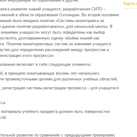
вой информации об образовании и другие.
Карта 
ринга развития знаний учащихся, разработанная СИТО –
ижений в области образования Голландии. Во второй половине
ования было введено понятие «Системы мониторинга за
о данное понятие разрабатывалось для начальной школы. В
знаниями учащихся» могут быть определены как выбор
ествлять долговременную оценку объёма знаний как
ся. Понятие мониторинговых систем за знаниями учащихся
едство для определения расхождений между прогрессом и
егистрации этого прогресса».
разования включает в себя следующие элементы:
й, в принципе охватывающих восемь лет начального
или промежуточными целями для различных учебных областей;
, регистрация системы регистрации прогресса – для учащегося
сса.
т материала учебного предмета должен быть поверхностно
сов:
тельное развитие по сравнению с предыдущими проверками;