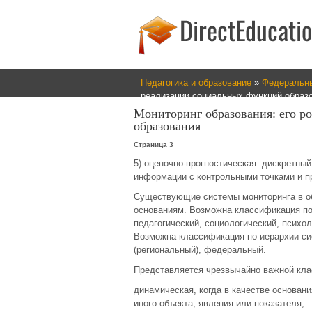
Педагогика и образование
»
Федеральны
реализации социальных функций образ
Мониторинг образования: его р
образования
Страница 3
5) оценочно-прогностическая: дискретны
информации с контрольными точками и п
Существующие системы мониторинга в об
основаниям. Возможна классификация по
педагогический, социологический, психо
Возможна классификация по иерархии си
(региональный), федеральный.
Представляется чрезвычайно важной кла
динамическая, когда в качестве основан
иного объекта, явления или показателя;