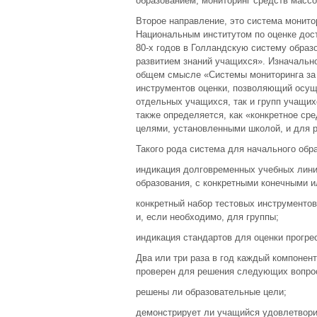
образованием, мониторинг средств массо
Второе направление, это система монито
Национальным институтом по оценке дост
80-х годов в Голландскую систему образ
развитием знаний учащихся». Изначальн
общем смысле «Системы мониторинга за 
инструментов оценки, позволяющий осущ
отдельных учащихся, так и групп учащих
также определяется, как «конкретное ср
целями, установленными школой, и для р
Такого рода система для начального об
индикация долговременных учебных лини
образования, с конкретными конечными 
конкретный набор тестовых инструментов
и, если необходимо, для группы;
индикация стандартов для оценки прогре
Два или три раза в год каждый компонен
проверен для решения следующих вопро
решены ли образовательные цели;
демонстрирует ли учащийся удовлетвори