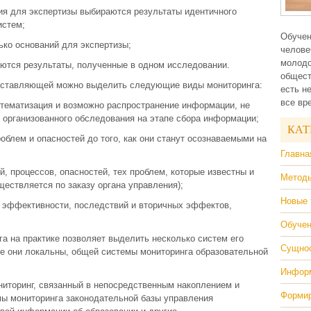
ния для экспертизы выбираются результаты идентичного
истем;
Обучен
ько оснований для экспертизы;
челове
молодо
уются результаты, полученные в одном исследовании.
общест
составляющей можно выделить следующие виды мониторинга:
есть н
все вр
стематизация и возможно распространение информации, не
 организованного обследования на этапе сбора информации;
КАТ
облем и опасностей до того, как они станут осознаваемыми на
Главна
, процессов, опасностей, тех проблем, которые известны и
Методы
ществляется по заказу органа управления);
Новые 
а эффективности, последствий и вторичных эффектов,
Обучен
а на практике позволяет выделить несколько систем его
Сущнос
се они локальны, общей системы мониторинга образовательной
Информ
ниторинг, связанный в непосредственным накоплением и
Формир
мы мониторинга законодательной базы управления