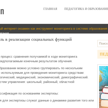
ГЛАВНАЯ
ПЕДАГОГИКА И ОБРАЗОВАНИ
й интернет-экзамен как инструмент мониторинга в системе образования
ования
оль в реализации социальных функций
ПЕД
й процесс сравнения получаемой в ходе мониторинга
редполагаемым конечным результатом обучения.
разовании можно условно группировать по нескольким
 используемым для проведения мониторинга средствам:
логический, медицинский, экономический, демографический.
стем управления: школьный, районный, областной
ссификация по основаниям экспертизы:
ия для экспертизы служат данные о динамике развития того или