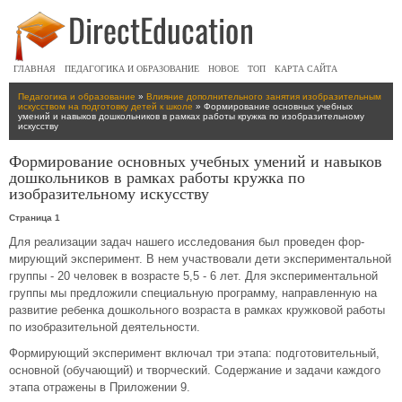
ГЛАВНАЯ
ПЕДАГОГИКА И ОБРАЗОВАНИЕ
НОВОЕ
ТОП
КАРТА САЙТА
Педагогика и образование
»
Влияние дополнительного занятия изобразительным
искусством на подготовку детей к школе
» Формирование основных учебных
умений и навыков дошкольников в рамках работы кружка по изобразительному
искусству
Формирование основных учебных умений и навыков
дошкольников в рамках работы кружка по
изобразительному искусству
Страница 1
Для реализации задач нашего исследования был проведен фор­
мирующий эксперимент. В нем участвовали дети экспериментальной
группы - 20 человек в возрасте 5,5 - 6 лет. Для экспериментальной
группы мы предложили специальную программу, на­правленную на
развитие ребенка дошкольного возраста в рамках кружковой работы
по изобразительной деятельности.
Формирующий эксперимент включал три этапа: подготовительный,
основной (обучающий) и творческий. Содержание и задачи каждого
этапа отражены в Приложении 9.