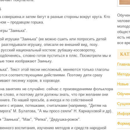
.
Обучен
а совершена.и затем бегут в разные стороны вокруг круга. Кто
челове
ином – продавцом горшка.
молодо
игры "Заинька".
общест
есть н
ой игрушки "Заинька" (ее можно сшить или попросить детей
все вр
 разглядывали игрушку, описали ее внешний вид, позу.
в русский национальный костюм: рубашку-косоворотку,
КАТ
подбоченясь, словно готов пуститься в пляс. Посмотрели мы и
рые тоже изображают Заиньку.
Главна
ька". Текст этой песни несложный, меняются только глаголы
Методы
ются соответствующими действиями. Поэтому дети сразу
чивают песенку хором, в хороводе.
Новые 
 на занятиях не случайно: сейчас с произведениями фольклора
Обучен
е слово, и поэтому дети должны знать, что при желании они
книге. По нашей просьбе, а иногда и по собственной
Сущнос
ниги с играми, потешками, считалками (например, "Детям на
пирога" М. Булатова, "А мы просо сеяли" Н. Карнауховой и др).
Информ
 "Заинька", "Мак", "Репка", "Дедушка-рожок".
Формир
венного воспитания, изучению методов и средств народной