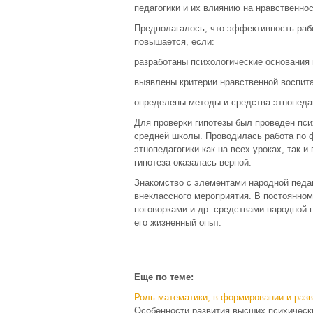
педагогики и их влиянию на нравственно
Предполагалось, что эффективность ра
повышается, если:
разработаны психологические основания 
выявлены критерии нравственной воспит
определены методы и средства этнопедаг
Для проверки гипотезы был проведен пси
средней школы. Проводилась работа по
этнопедагогики как на всех уроках, так 
гипотеза оказалась верной.
Знакомство с элементами народной педа
внеклассного мероприятия. В постоянном
поговорками и др. средствами народной 
его жизненный опыт.
Еще по теме:
Роль математики, в формировании и разв
Особенности развития высших психическ