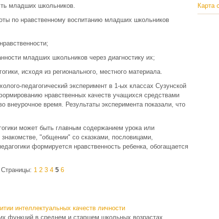
сть младших школьников.
Карта 
боты по нравственному воспитанию младших школьников
нравственности;
анности младших школьников через диагностику их;
огики, исходя из регионального, местного материала.
холого-педагогический эксперимент в 1-ых классах Сузунской
 формированию нравственных качеств учащихся средствами
и во внеурочное время. Результаты эксперимента показали, что
гогики может быть главным содержанием урока или
 знакомстве, "общении" со сказками, пословицами,
педагогики формируется нравственность ребенка, обогащается
Страницы:
1
2
3
4
5
6
итии интеллектуальных качеств личности
их функций в среднем и старшем школьных возрастах,