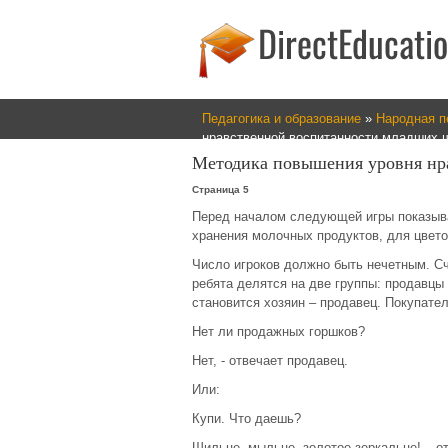
Педагогика и образование
»
Народная п
нравственной воспитанности младших 
Методика повышения уровня нр
Страница 5
Перед началом следующей игры показыва
хранения молочных продуктов, для цвето
Число игроков должно быть нечетным. С
ребята делятся на две группы: продавцы 
становится хозяин – продавец. Покупате
Нет ли продажных горшков?
Нет, - отвечает продавец.
Или:
Купи. Что даешь?
Шильце, мыльце, золотое зеркальце! – о