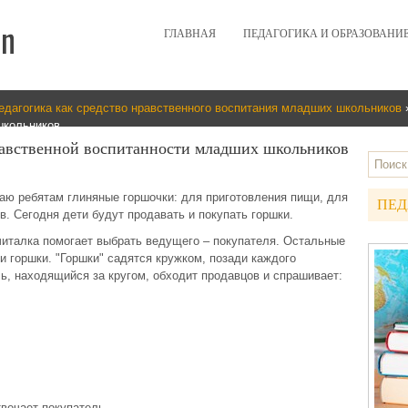
ГЛАВНАЯ
ПЕДАГОГИКА И ОБРАЗОВАНИ
едагогика как средство нравственного воспитания младших школьников
школьников
авственной воспитанности младших школьников
ю ребятам глиняные горшочки: для приготовления пищи, для
ПЕД
в. Сегодня дети будут продавать и покупать горшки.
читалка помогает выбрать ведущего – покупателя. Остальные
и горшки. "Горшки" садятся кружком, позади каждого
ль, находящийся за кругом, обходит продавцов и спрашивает:
твечает покупатель.