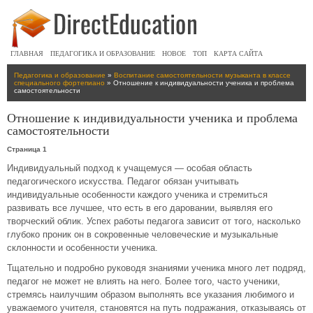
ГЛАВНАЯ
ПЕДАГОГИКА И ОБРАЗОВАНИЕ
НОВОЕ
ТОП
КАРТА САЙТА
Педагогика и образование
»
Воспитание самостоятельности музыканта в классе
специального фортепиано
» Отношение к индивидуальности ученика и проблема
самостоятельности
Отношение к индивидуальности ученика и проблема
самостоятельности
Страница 1
Индивидуальный подход к учащемуся — особая область
педагогического искусства. Педагог обязан учитывать
индивидуальные особенности каждого ученика и стремиться
развивать все лучшее, что есть в его даровании, выявляя его
творческий облик. Успех работы педагога зависит от того, насколько
глубоко проник он в сокровенные человеческие и музыкальные
склонности и особенности ученика.
Тщательно и подробно руководя знаниями ученика много лет подряд,
педагог не может не влиять на него. Более того, часто ученики,
стремясь наилучшим образом выполнять все указания любимого и
уважаемого учителя, становятся на путь подражания, отказываясь от