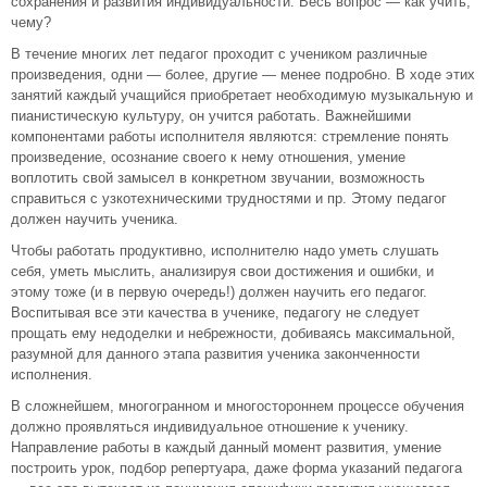
сохранения и развития индивидуальности. Весь вопрос — как учить,
чему?
В течение многих лет педагог проходит с учеником различные
произведения, одни — более, другие — менее подробно. В ходе этих
занятий каждый учащийся приобретает необходимую музыкальную и
пианистическую культуру, он учится работать. Важнейшими
компонентами работы исполнителя являются: стремление понять
произведение, осознание своего к нему отношения, умение
воплотить свой замысел в конкретном звучании, возможность
справиться с узкотехническими трудностями и пр. Этому педагог
должен научить ученика.
Чтобы работать продуктивно, исполнителю надо уметь слушать
себя, уметь мыслить, анализируя свои достижения и ошибки, и
этому тоже (и в первую очередь!) должен научить его педагог.
Воспитывая все эти качества в ученике, педагогу не следует
прощать ему недоделки и небрежности, добиваясь максимальной,
разумной для данного этапа развития ученика законченности
исполнения.
В сложнейшем, многогранном и многостороннем процессе обучения
должно проявляться индивидуальное отношение к ученику.
Направление работы в каждый данный момент развития, умение
построить урок, подбор репертуара, даже форма указаний педагога