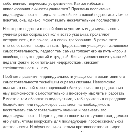
собственных творческих устремлений. Как же избежать
нивелирования личности учащегося? Проблема воспитания
индивидуальности — одна из важнейших в нашей педагогике. Ложно
понятая, она, однако, может иметь нежелательные последствия.
Некоторые педагоги в своей боязни ущемить индивидуальность
ученика резко сокращают количество указаний, проявляют
осторожность, и в показе, и в своих требованиях. В результате
многое остается несделанным. Предоставляя учащемуся излишнюю
самостоятельность, педагог тем самым толкает его на путь «проб и
ошибок», ненужно долгий и трудный. Лишая ученика своих указаний,
педагог фактически потакает недоработкам, снижает
требовательность к нему.
Проблемы развития индивидуальности учащегося и воспитания его
самостоятельности теснейшим образом связаны. Невозможно
выявить в полной мере творческий облик ученика, не предоставив
ему возможности самостоятельно и по-своему мыслить и работать.
Вместе с тем абсолютно недопустимо, чтобы учитель в оправдание
бездействия или недосмотров ссылался на необходимость
воспитывать самостоятельность ученика и развивать его
индивидуальность. Педагог должен воспитывать учащегося, должен
его учить, чтобы вооружить для последующей профессиональной
деятельности. И обучение никак нельзя противопоставлять идее