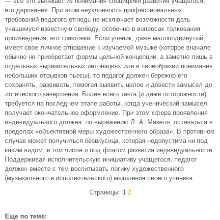
— все это вытекает из понимания специфики развития учащегося,
его дарования. При этом неуклонность профессиональных
требований педагога отнюдь не исключает возможности дать
учащемуся известную свободу, особенно в вопросах толкования
произведения, его трактовки. Если ученик, даже малоподвинутый,
имеет свое личное отношение к изучаемой музыке (которое вначале
обычно не приобретает формы цельной концепции, а заметно лишь в
отдельных выразительных интонациях или в своеобразии понимания
небольших отрывков пьесы), то педагог должен бережно его
сохранять, развивать, помогая выявить целое и довести замысел до
логического завершения. Более всего такта (и даже осторожности)
требуется на последнем этапе работы, когда ученический замысел
получает окончательное оформление. При этом сфера проявления
индивидуального должна, по выражению Л. А. Мазеля, оставаться в
пределах «объективной меры художественного образа». В противном
случае может получиться безвкусица, которая недопустима ни под
каким видом, в том числе и под флагом развития индивидуальности.
Поддерживая исполнительскую инициативу учащегося, педагог
должен вместе с тем воспитывать логику художественного
(музыкального и исполнительского) мышления своего ученика.
Страницы:
1
2
Еще по теме: