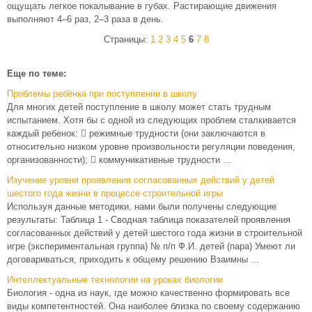
ощущать легкое покалывание в губах. Растирающие движения
выполняют 4–6 раз, 2–3 раза в день.
Страницы:
1
2
3
4
5
6
7
8
Еще по теме:
Проблемы ребёнка при поступлении в школу
Для многих детей поступление в школу может стать трудным
испытанием. Хотя бы с одной из следующих проблем сталкивается
каждый ребенок:  режимные трудности (они заключаются в
относительно низком уровне произвольности регуляции поведения,
организованности);  коммуникативные трудности ...
Изучение уровня проявления согласованных действий у детей
шестого года жизни в процессе строительной игры
Используя данные методики, нами были получены следующие
результаты: Таблица 1 - Сводная таблица показателей проявления
согласованных действий у детей шестого года жизни в строительной
игре (экспериментальная группа) № п/п Ф.И. детей (пара) Умеют ли
договариваться, приходить к общему решению Взаимны ...
Интеллектуальные технологии на уроках биологии
Биология - одна из наук, где можно качественно формировать все
виды компетентностей. Она наиболее близка по своему содержанию