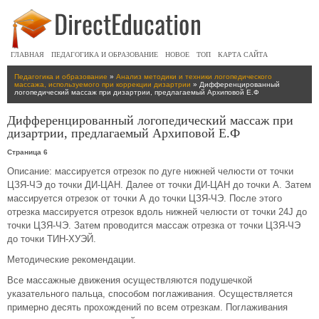
ГЛАВНАЯ
ПЕДАГОГИКА И ОБРАЗОВАНИЕ
НОВОЕ
ТОП
КАРТА САЙТА
Педагогика и образование
»
Анализ методики и техники логопедического
массажа, используемого при коррекции дизартрии
» Дифференцированный
логопедический массаж при дизартрии, предлагаемый Архиповой Е.Ф
Дифференцированный логопедический массаж при
дизартрии, предлагаемый Архиповой Е.Ф
Страница 6
Описание: массируется отрезок по дуге нижней челюсти от точки
ЦЗЯ-ЧЭ до точки ДИ-ЦАН. Далее от точки ДИ-ЦАН до точки А. Затем
массируется отрезок от точки А до точки ЦЗЯ-ЧЭ. После этого
отрезка массируется отрезок вдоль нижней челюсти от точки 24J до
точки ЦЗЯ-ЧЭ. Затем проводится массаж отрезка от точки ЦЗЯ-ЧЭ
до точки ТИН-ХУЭЙ.
Методические рекомендации.
Все массажные движения осуществляются подушечкой
указательного пальца, способом поглаживания. Осуществляется
примерно десять прохождений по всем отрезкам. Поглаживания