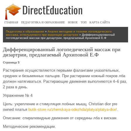
ГЛАВНАЯ
ПЕДАГОГИКА И ОБРАЗОВАНИЕ
НОВОЕ
ТОП
КАРТА САЙТА
Педагогика и образование
»
Анализ методики и техники логопедического
массажа, используемого при коррекции дизартрии
» Дифференцированный
логопедический массаж при дизартрии, предлагаемый Архиповой Е.Ф
Дифференцированный логопедический массаж при
дизартрии, предлагаемый Архиповой Е.Ф
Страница 5
Растирания осуществляются первыми фалангами указательных,
средних и безымянных пальцев. При растирании кожный покров лба
должен натягиваться. Растирающие движения выполняются 4–6 раз,
2 раза в день.
Упражнение № 4
Цель: укрепление и стимуляция лобных мышц.
Christian dior pre
owned платья
butik-store.ru/zhenskaya-odezhda/platya/platya-dior/
.
Описание: спиралевидные движения от середины лба к вискам.
Методические рекомендации.