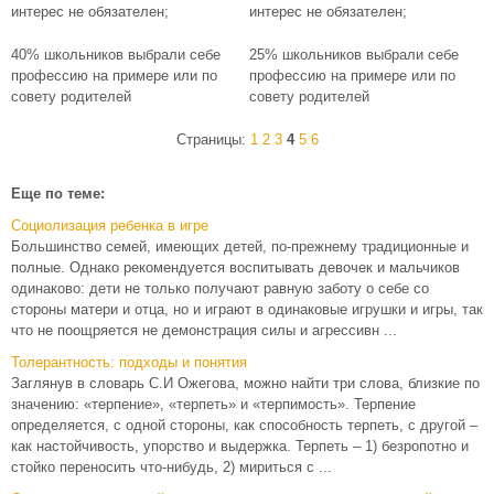
интерес не обязателен;
интерес не обязателен;
40% школьников выбрали себе
25% школьников выбрали себе
профессию на примере или по
профессию на примере или по
совету родителей
совету родителей
Страницы:
1
2
3
4
5
6
Еще по теме:
Социолизация ребенка в игре
Большинство семей, имеющих детей, по-прежнему традиционные и
полные. Однако рекомендуется воспитывать девочек и мальчиков
одинаково: дети не только получают равную заботу о себе со
стороны матери и отца, но и играют в одинаковые игрушки и игры, так
что не поощряется не демонстрация силы и агрессивн ...
Толерантность: подходы и понятия
Заглянув в словарь С.И Ожегова, можно найти три слова, близкие по
значению: «терпение», «терпеть» и «терпимость». Терпение
определяется, с одной стороны, как способность терпеть, с другой –
как настойчивость, упорство и выдержка. Терпеть – 1) безропотно и
стойко переносить что-нибудь, 2) мириться с ...