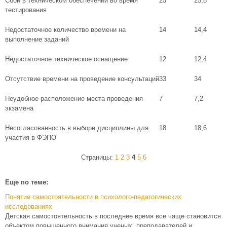
Сбои в техническом обеспечении во время
25
25,8
тестирования
Недостаточное количество времени на
14
14,4
выполнение заданий
Недостаточное техническое оснащение
12
12,4
Отсутствие времени на проведение консультаций
33
34
Неудобное расположение места проведения
7
7,2
экзамена
Несогласованность в выборе дисциплины для
18
18,6
участия в ФЭПО
Страницы:
1
2
3
4
5
6
Еще по теме:
Понятие самостоятельности в психолого-педагогических
исследованиях
Детская самостоятельность в последнее время все чаще становится
объектом повышенного внимания ученых, преподавателей и