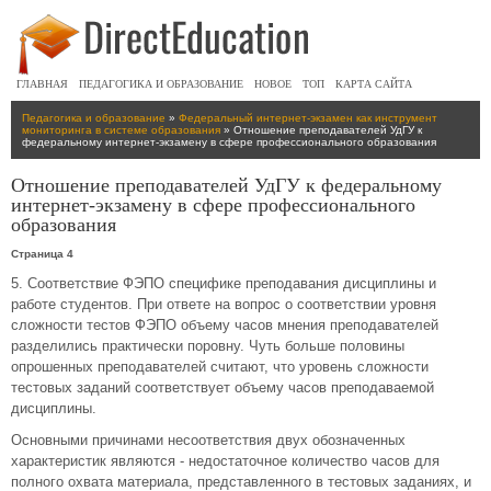
ГЛАВНАЯ
ПЕДАГОГИКА И ОБРАЗОВАНИЕ
НОВОЕ
ТОП
КАРТА САЙТА
Педагогика и образование
»
Федеральный интернет-экзамен как инструмент
мониторинга в системе образования
» Отношение преподавателей УдГУ к
федеральному интернет-экзамену в сфере профессионального образования
Отношение преподавателей УдГУ к федеральному
интернет-экзамену в сфере профессионального
образования
Страница 4
5. Соответствие ФЭПО специфике преподавания дисциплины и
работе студентов. При ответе на вопрос о соответствии уровня
сложности тестов ФЭПО объему часов мнения преподавателей
разделились практически поровну. Чуть больше половины
опрошенных преподавателей считают, что уровень сложности
тестовых заданий соответствует объему часов преподаваемой
дисциплины.
Основными причинами несоответствия двух обозначенных
характеристик являются - недостаточное количество часов для
полного охвата материала, представленного в тестовых заданиях, и