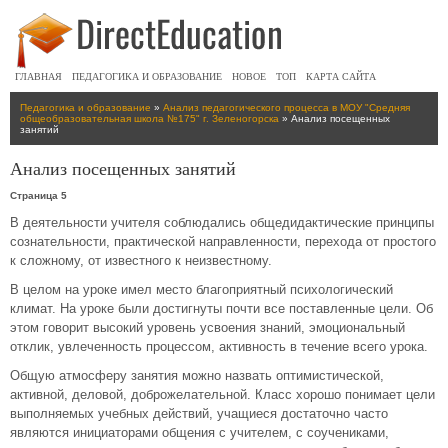
ГЛАВНАЯ
ПЕДАГОГИКА И ОБРАЗОВАНИЕ
НОВОЕ
ТОП
КАРТА САЙТА
Педагогика и образование
»
Анализ педагогического процесса в МОУ "Средняя
общеобразовательная школа №175" г. Зеленогорска
» Анализ посещенных
занятий
Анализ посещенных занятий
Страница 5
В деятельности учителя соблюдались общедидактические принципы
сознательности, практической направленности, перехода от простого
к сложному, от известного к неизвестному.
В целом на уроке имел место благоприятный психологический
климат. На уроке были достигнуты почти все поставленные цели. Об
этом говорит высокий уровень усвоения знаний, эмоциональный
отклик, увлеченность процессом, активность в течение всего урока.
Общую атмосферу занятия можно назвать оптимистической,
активной, деловой, доброжелательной. Класс хорошо понимает цели
выполняемых учебных действий, учащиеся достаточно часто
являются инициаторами общения с учителем, с соучениками,