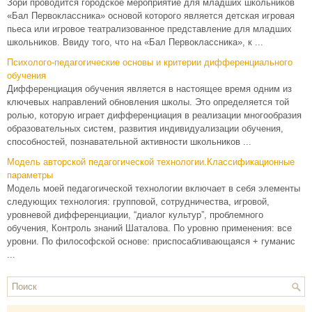
Зори проводится городское мероприятие для младших школьников
«Бал Первоклассника» основой которого является детская игровая
пьеса или игровое театрализованное представление для младших
школьников. Ввиду того, что на «Бал Первоклассника», к ...
Психолого-педагогические основы и критерии дифференциального
обучения
Дифференциация обучения является в настоящее вре­мя одним из
ключевых направ­лений обновления школы. Это определяется той
ролью, которую играет дифференциа­ция в реализации многообра­зия
образовательных систем, развития индивидуализации обучения,
способностей, позна­вательной активности школьни­ков ...
Модель авторской педагогической технологии.Классификационные
параметры
Модель моей педагогической технологии включает в себя элементы
следующих технология: групповой, сотрудничества, игровой,
уровневой дифференциации, “диалог культур”, проблемного
обучения, Контроль знаний Шаталова. По уровню применения: все
уровни. По философской основе: приспосабливающаяся + гуманис
...