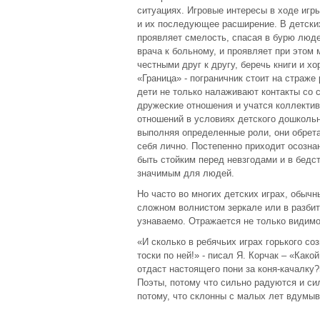
ситуациях. Игровые интересы в ходе иг
и их последующее расширение. В детских 
проявляет смелость, спасая в бурю людей
врача к больному, и проявляет при этом 
честными друг к другу, беречь книги и х
«Граница» - пограничник стоит на страже
дети не только налаживают контакты со 
дружеские отношения и учатся коллектив
отношений в условиях детского дошкольн
выполняя определенные роли, они обрета
себя лично. Постепенно приходит осознан
быть стойким перед невзгодами и в бедс
значимым для людей.
Но часто во многих детских играх, обычн
сложном волнистом зеркале или в разбит
узнаваемо. Отражается не только видимо
«И сколько в ребячьих играх горького со
тоски по ней!» - писал Я. Корчак – «Как
отдаст настоящего пони за коня-качалку
Поэты, потому что сильно радуются и си
потому, что склонны с малых лет вдумыв