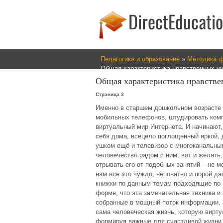
Педагогика и образование
»
Методика ф
Общая характеристика нравственных чу
Общая характеристика нравстве
Страница 3
Именно в старшем дошкольном возрасте 
мобильных телефонов, штудировать комп
виртуальный мир Интернета. И начинают,
себя дома, всецело поглощенный яркой, д
ушком ещё и телевизор с многоканальными
человечество рядом с ним, вот и желать,
отрывать его от подобных занятий – не м
нам все это чуждо, непонятно и порой даж
книжки по данным темам подходящие по в
форме, что эта замечательная техника и 
собранные в мощный поток информации, 
сама человеческая жизнь, которую виртуа
формируя важные для счастливой жизни,