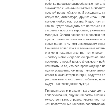
ребенка на самые разнообразные прогулки
знакомство с новыми книжками в библиот
простой реальной жизни. И расширять, т
искусстве, литературе, других играх. Пр
кружки любого мастерства. Радостная ат
что-то, будет побуждать его не только к
захочется помогать взрослым, ухаживать
младших. Забота взрослого о ребенке пом
чувств личности, которые проявляются п
своих силах, в чутком и заботливом отн
Начинают появляться и тончайшие оттенк
она меня похвалит и купит, что попрошу, 
– помогу маме и сделаю ей приятное, чт
посмотреть новый диск с фильмом и пойт
нажимать на то, что всё происходящее н
нужно устранить, как пишут многие авто
играет в компьютерные игры, радуется с
рассказывает о них своим любимым, пон
будут - так безнадежно чужды.
Прививая детям в различных видах деяте
сопереживания, ощущения самой жизни к
мужественными, справедливыми, честным
Эти нравственные качества воспитываютс