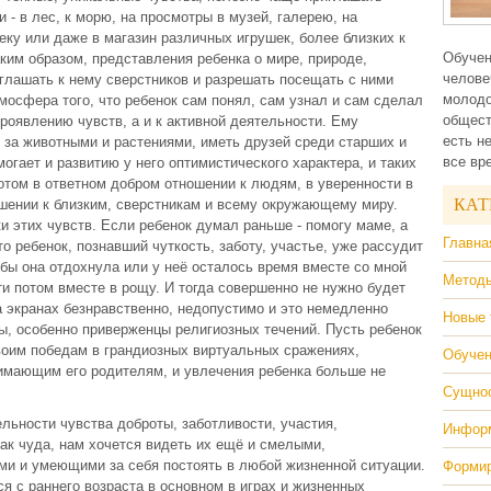
 - в лес, к морю, на просмотры в музей, галерею, на
еку или даже в магазин различных игрушек, более близких к
Обучен
аким образом, представления ребенка о мире, природе,
челове
иглашать к нему сверстников и разрешать посещать с ними
молодо
мосфера того, что ребенок сам понял, сам узнал и сам сделал
общест
 проявлению чувств, а и к активной деятельности. Ему
есть н
 за животными и растениями, иметь друзей среди старших и
все вр
огает и развитию у него оптимистического характера, и таких
отом в ответном добром отношении к людям, в уверенности в
КАТ
ошении к близким, сверстникам и всему окружающему миру.
и этих чувств. Если ребенок думал раньше - помогу маме, а
Главна
то ребенок, познавший чуткость, заботу, участье, уже рассудит
обы она отдохнула или у неё осталось время вместе со мной
Методы
и потом вместе в рощу. И тогда совершенно не нужно будет
а экранах безнравственно, недопустимо и это немедленно
Новые 
ры, особенно приверженцы религиозных течений. Пусть ребенок
воим победам в грандиозных виртуальных сражениях,
Обучен
имающим его родителям, и увлечения ребенка больше не
Сущнос
льности чувства доброты, заботливости, участия,
Информ
ак чуда, нам хочется видеть их ещё и смелыми,
и и умеющими за себя постоять в любой жизненной ситуации.
Формир
я с раннего возраста в основном в играх и жизненных