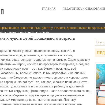
ГЛАВНАЯ
ПЕДАГОГИКА И ОБРАЗОВАНИ
ормирования нравственных чувств у старших дошкольников средствами
вств детей дошкольного возраста
нных чувств детей дошкольного возраста
дети начинают учиться абсолютно всему: звонить с
ПЕД
ьютерные игры, врываться, в огромный как жизнь,
 как бы, общаться друг с другом не напрямую. Сидит малыш у
инамичной игрой, носится по просторам Интернета, а под его
 передачами поет – вот, как будто, и весь мир, всё
 казалось бы, больше нечего. И мы, взрослые, и не спешим
ешает, не балуется, не делает ничего дурного и хорошо, хотя
е страшно. Но вот тут – то, как раз, и важно начинать читать
озрасту, показывать и рассказывать ребенку в доступной
занятные «игрушки», фото, видео - капли человеческого гения,
а живое общение и окружающее природное великолепие –
льный мир никогда не затмит и не заменит. Поэтому,
 теплые, уникальные чувства, полезно чаще приглашать