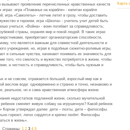
Карта 
ры вызывают проявление перечисленных нравственных качеств
играх: игра «Плаванье на корабле» - капитан корабля
; игра «Самолеты» - летчик летит в грозу, чтобы доставить
мужество и героизм; игра «Школа» - учитель учит детей быть
орошо учиться; «Война» - воин погибает за справедливость;
 рубежей страны, охраняя мир и покой людей. В таких играх
сверстниками, приобретают организаторские способности,
изму, что является важным для совместной деятельности и
ого учреждения, но, играя в подобные сюжетно-ролевые игры,
ют и сильные чувства, начинают понимать их значимость для
ие того, что смелость и мужество потребуется в жизни, чтобы
твии, а честность и справедливость, чтобы быть нужным и
ых и не совсем, отражается большой, взрослый мир как в
ой веслом воде: одновременно и странно и точно, незнакомо и
е, реальное, но и сама нравственная атмосфера жизни.
знания недостатков подлинной жизни, сколько мучительной
ой ребенок сменяет живую собаку на игрушечную? Какой ребенок
?» Корчак утверждал далее: дети – поэты, дети – философы.
льно горюют, легко сердятся и крепко любят. Философы
аться в жизнь».
Страницы:
1
2
3
4
5