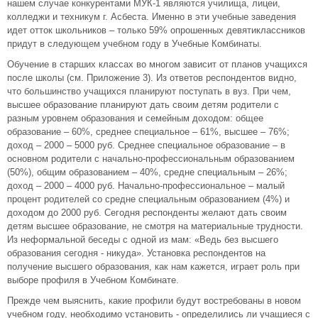
нашем случае конкурентами МУК-1 являются училища, лицеи,
колледжи и техникум г. Асбеста. Именно в эти учебные заведения
идет отток школьников – только 59% опрошенных девятиклассников
придут в следующем учебном году в Учебные Комбинаты.
Обучение в старших классах во многом зависит от планов учащихся
после школы (см. Приложение 3). Из ответов респондентов видно,
что большинство учащихся планируют поступать в вуз. При чем,
высшее образование планируют дать своим детям родители с
разным уровнем образования и семейным доходом: общее
образование – 60%, среднее специальное – 61%, высшее – 76%;
доход – 2000 – 5000 руб. Среднее специальное образование – в
основном родители с начально-профессиональным образованием
(50%), общим образованием – 40%, средне специальным – 26%;
доход – 2000 – 4000 руб. Начально-профессиональное – малый
процент родителей со средне специальным образованием (4%) и
доходом до 2000 руб. Сегодня респонденты желают дать своим
детям высшее образование, не смотря на материальные трудности.
Из неформальной беседы с одной из мам: «Ведь без высшего
образования сегодня - никуда». Установка респондентов на
получение высшего образования, как нам кажется, играет роль при
выборе профиля в Учебном Комбинате.
Прежде чем выяснить, какие профили будут востребованы в новом
учебном году, необходимо установить - определились ли учащиеся с