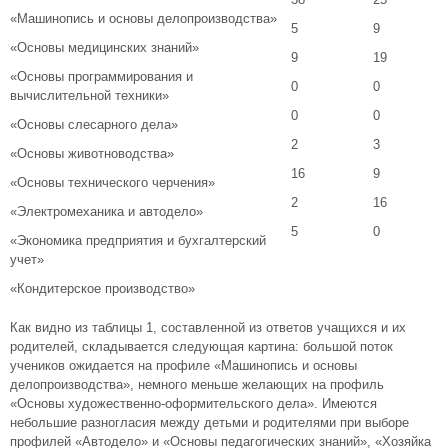
«Машинопись и основы делопроизводства»
5
9
«Основы медицинских знаний»
9
19
«Основы программирования и
0
0
вычислительной техники»
0
0
«Основы слесарного дела»
2
3
«Основы животноводства»
16
9
«Основы технического черчения»
2
16
«Электромеханика и автодело»
5
0
«Экономика предприятия и бухгалтерский
учет»
«Кондитерское производство»
Как видно из таблицы 1, составленной из ответов учащихся и их
родителей, складывается следующая картина: большой поток
учеников ожидается на профиле «Машинопись и основы
делопроизводства», немного меньше желающих на профиль
«Основы художественно-оформительского дела». Имеются
небольшие разногласия между детьми и родителями при выборе
профилей «Автодело» и «Основы педагогических знаний», «Хозяйка