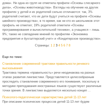
дома». Ни одна из групп не отметила профили «Основы слесарного
дела», «Основы животноводства». Взгляды на обучение на других
профилях у детей и их родителей сильно отличаются: так, 3%
родителей считают, что их дети будут учиться на профиле «Основы
швейного производства», в то время, как ни кто из школьников этот
профиль не отметил; 19% родителей отметили «Основы
программирования и вычислительной техники», а учащиеся – лишь
9%; также не совпадение мнений по профилям «Экономика
предприятия и бухгалтерский учет» и «Кондитерское производство».
Страницы:
1
2
3
4
5
6
7
8
Еще по теме:
Становление современной трактовки правильности речевого
высказывания
Трактовка термина «правильность» речи неодинакова на разных
этапах развития лингвистики. Представляется целесообразным
проследить становление современного его понимания, поскольку в
методике преподавания иностранных языков существуют различные
точки зрения. В лингвистике выделяется несколько концеп ...
Психолого-педагогическая характеристика детей 11-13 лет
При описании психических процессов детей 11-13 лет будем