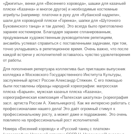
«Джигиты», венки для «Весеннего хоровода», шашки для казачьей
пляски «Казачка» и многое другое) и необходимые костюмные
атрибуты (например: платочки в руку для «Кубанской кадрили»,
шали для хороводной пляски «Горенка», шапки для «Шуточного
Буковинского танца» и так далее). Это всегда было приготовлено
заранее костюмером. Благодаря заранее спланированным,
продуманным художественным руководителем репетициям,
ансамбль успевал справиться с поставленными задачами, при том,
точно укладываясь в репетиционное время. Очень важно, что после
каждой встречи у исполнителей оставалось чувство удовлетворения
от работы.
Для пополнения репертуара коллектива был приглашен выпускник
колледжа и Московского Государственного Института Культуры,
заслуженный артист России Александр Стяжкин. С его помощью
были поставлены образцы народной хореографии: матросская
пляска «Барыня», мужская казачья пляска «Казачка»,
хореографическая композиция «Палехская шкатулка» (хореография
засл. артиста России А. Хмельницкого). Как же интересно работать с
профессионалами нашего дела! Это даёт огромный стимул к
профессиональному росту, а может даже и подражанию. Это очень
повлияло на профессиональный рост исполнителей.
Номера «Весенний хоровод» и «Русский танец с платком»