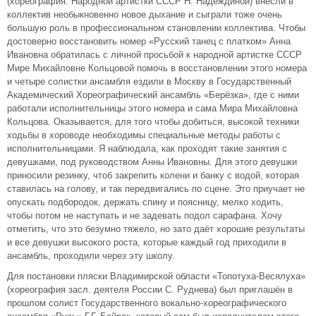
(хореография: Народной артистки СССР Н. Надеждиной) внесли в
коллектив необыкновенно новое дыхание и сыграли тоже очень
большую роль в профессиональном становлении коллектива. Чтобы
достоверно восстановить номер «Русский танец с платком» Анна
Ивановна обратилась с личной просьбой к народной артистке СССР
Мире Михайловне Кольцовой помочь в восстановлении этого номера
и четыре солистки ансамбля ездили в Москву в Государственный
Академический Хореографический ансамбль «Берёзка», где с ними
работали исполнительницы этого номера и сама Мира Михайловна
Кольцова. Оказывается, для того чтобы добиться, высокой техники
ходьбы в хороводе необходимы специальные методы работы с
исполнительницами. Я наблюдала, как проходят такие занятия с
девушками, под руководством Анны Ивановны. Для этого девушки
приносили резинку, чтоб закрепить колени и банку с водой, которая
ставилась на голову, и так передвигались по сцене. Это приучает не
опускать подбородок, держать спину и поясницу, мелко ходить,
чтобы потом не наступать и не задевать подол сарафана. Хочу
отметить, что это безумно тяжело, но зато даёт хорошие результаты
и все девушки высокого роста, которые каждый год приходили в
ансамбль, проходили через эту школу.
Для постановки пляски Владимирской области «Топотуха-Весялуха»
(хореография засл. деятеля России С. Руднева) был приглашён в
прошлом солист Государственного вокально-хореографического