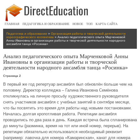
ГЛАВНАЯ
ПЕДАГОГИКА И ОБРАЗОВАНИЕ
НОВОЕ
ТОП
КАРТА САЙТА
Педагогика и образование
»
Организация работы и творческой деятельности
хореографического коллектива
» Анализ педагогического опыта Марченковой
Анны Ивановны в организации работы и творческой деятельности народного
ансамбля танца «Росинка»
Анализ педагогического опыта Марченковой Анны
Ивановны в организации работы и творческой
деятельности народного ансамбля танца «Росинка»
Страница 2
В первый же год репертуар ансамбля был обновлён больше чем на
половину. Директор колледжа – Галина Ивановна Семёнова
откликнулась на личную просьбу художественного руководителя
снять участников ансамбля с учебных занятий в сентябре месяце,
что бы посвятить это время для работы над новыми постановками.
Началась долгая кропотливая работа. Репетиции ансамбля
проводились по два раза в день. Каждая встреча была спланирована
до минуты (разминка, время на тот или иной номер, перерыв). На
репетиции обязательно использовался необходимый реквизит
(например: лавочка для номера «Камаринская», канат для номера