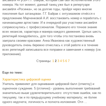
ансамбля «Русь» Г.Г. Байрак, который сам был исполнителем этого
номера. На тот момент, данный танец уже был в репертуаре
ансамбля «Росинка», но за долгие годы, пройдя через многие
поколения был затанцован. Г.Г. Байрак с энтузиазмом отнёсся к
предложению Марченковой А.И. восстановить номер и поработать с
начинающими артистами. И в очередной раз участники ансамбля
соприкоснулись с профессионалом. Поражало его точное знание
всех нюансов, характера и манера каждого движения. Целых шесть
репетиций понадобилось, для того чтобы эта постановка вновь
заиграла своими красками. Анна Ивановна как художественный
руководитель очень бережно отнеслась к этой работе и в течение
всех репетиций записывала все поправки и замечания к номеру (см.
приложение).
Страницы:
1
2
3
4
5
6
7
Еще по теме:
Характеристика цифровой оценки
Учитель применяет для оценивания цифровой балл (отметку) и
оценочное суждение. 5 (отлично) - уровень выполнения требований
значительно выше удовлетворительного: отсутствие ошибок, как по
текущему, так и по предыдущему учебному материалу; не более
одного недочета; логичность и полнота изложения. Отл ...