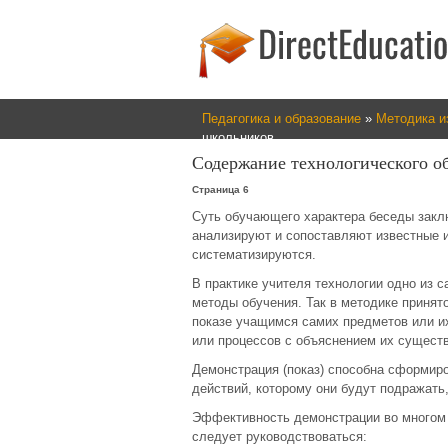
Педагогика и образование
»
Методика из
школьников
Содержание технологического о
Страница 6
Суть обучающего характера беседы заклю
анализируют и сопоставляют известные 
систематизируются.
В практике учителя технологии одно из
методы обучения. Так в методике принято
показе учащимся самих предметов или и
или процессов с объяснением их сущест
Демонстрация (показ) способна сформиро
действий, которому они будут подражать,
Эффективность демонстрации во многом 
следует руководствоваться: