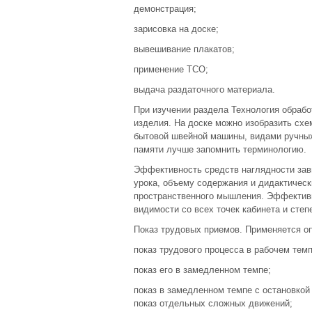
демонстрация;
зарисовка на доске;
вывешивание плакатов;
применение ТСО;
выдача раздаточного материала.
При изучении раздела Технология обрабо
изделия. На доске можно изобразить сх
бытовой швейной машины, видами ручных
памяти лучше запомнить терминологию.
Эффективность средств наглядности зави
урока, объему содержания и дидактичес
пространственного мышления. Эффективн
видимости со всех точек кабинета и сте
Показ трудовых приемов. Применяется о
показ трудового процесса в рабочем темп
показ его в замедленном темпе;
показ в замедленном темпе с остановкой
показ отдельных сложных движений;