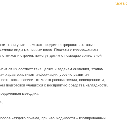
Карта 
тки ткани учитель может продемонстрировать готовые
ематично виды машинных швов. Плакаты с изображением
 стежков и строчек помогут детям с помощью зрительной
сит от их соответствия целям и задачам обучения, этапам
ким характеристикам информации, уровню развития
ость также зависит от места расположения, освещенности,
пени подготовки учащихся к восприятию средства наглядности.
пределенная методика:
е;
 после каждого приема, при необходимости – изолированный