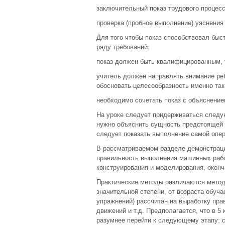
заключительный показ трудового процесс
проверка (пробное выполнение) уяснения
Для того чтобы показ способствовал бы
ряду требований:
показ должен быть квалифицированным, т
учитель должен направлять внимание ре
обосновать целесообразность именно так
необходимо сочетать показ с объяснение
На уроке следует придерживаться следу
нужно объяснить сущность предстоящей 
следует показать выполнение самой опер
В рассматриваемом разделе демонстраци
правильность выполнения машинных работ
конструирования и моделирования, оконч
Практические методы различаются методи
значительной степени, от возраста обуч
упражнений) рассчитан на выработку пра
движений и т.д. Предполагается, что в 5
разумнее перейти к следующему этапу: 