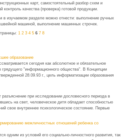
нструкционных карт, самостоятельный разбор схем и
 контроль качества (проверка) готовой продукции.
м в изучаемом разделе можно отнести: выполнение ручных
й швейной машиной, выполнение машинных строчек.
траницы:
1
2
3
4
5
6
7
8
сшее образование
сматривается сегодня как абсо­лютное и обязательное
ы грядущего "информационного общества". В Концепции
твержденной 28.09.93 г., цель информатизации образования
т разъяснение при исследовании дословесного периода в
вившись на свет, человеческое дитя обладает способностью
ий свое внутреннее психологическое состояние. Первые
ормированию межличностных отношений ребенка со
ся одним из условий его социально-личностного развития, так