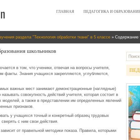
ГЛАВНАЯ
ПЕДАГОГИКА И ОБРАЗОВАНИ
учения раздела "Технология обработки ткани" в 5 классе
» Содержание 
бразования школьников
чается в том, что ученики, отвечая на вопросы учителя,
ПЕД
им факты. Знания учащихся закрепляются, углубляются,
 самых важных мест занимают демонстрационные (наглядные)
 называть совокупность действий учителя, которая состоит в
х моделей, а также в представлении им определенных явлений
венных признаков.
вать у учащихся точный и конкретный образец трудовых
 сверять с ним свои действия.
зависит от правильной методики показа. Правила, которыми