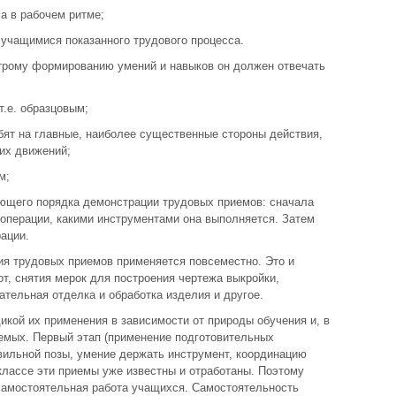
а в рабочем ритме;
 учащимися показанного трудового процесса.
строму формированию умений и навыков он должен отвечать
.е. образцовым;
бят на главные, наиболее существенные стороны действия,
их движений;
м;
ющего порядка демонстрации трудовых приемов: сначала
операции, какими инструментами она выполняется. Затем
ации.
я трудовых приемов применяется повсеместно. Это и
, снятия мерок для построения чертежа выкройки,
ательная отделка и обработка изделия и другое.
кой их применения в зависимости от природы обучения и, в
аемых. Первый этап (применение подготовительных
вильной позы, умение держать инструмент, координацию
 классе эти приемы уже известны и отработаны. Поэтому
самостоятельная работа учащихся. Самостоятельность