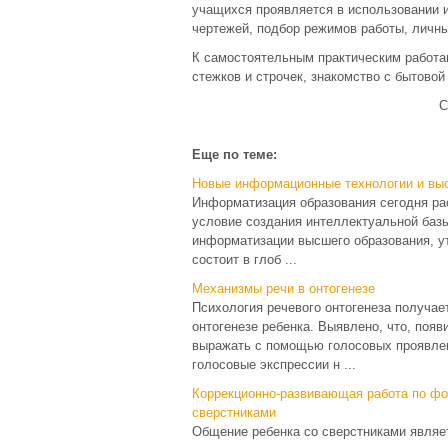
учащихся проявляется в использовании и
чертежей, подбор режимов работы, личный
К самостоятельным практическим работа
стежков и строчек, знакомство с бытово
С
Еще по теме:
Новые информационные технологии и вы
Информатизация образования сегодня рас
условие создания интеллектуальной баз
информатизации высшего обра­зования, у
состо­ит в глоб ...
Механизмы речи в онтогенезе
Психология речевого онтогенеза получае
онтогенезе ребенка. Выявлено, что, поя
выражать с помощью голосовых проявлен
голосовые экспрессии н ...
Коррекционно-развивающая работа по ф
сверстниками
Общение ребенка со сверстниками являет