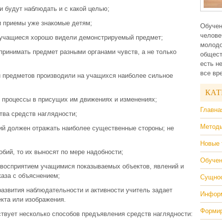
и будут наблюдать и с какой целью;
и приемы уже знакомые детям;
Обучен
челове
е учащиеся хорошо видели демонстрируемый предмет;
молодо
ринимать предмет разными органами чувств, а не только
общест
есть н
все вр
и предметов производили на учащихся наиболее сильное
КАТ
 процессы в присущих им движениях и изменениях;
Главна
тва средств наглядности;
Методы
ий должен отражать наиболее существенные стороны; не
Новые 
бий, то их выносят по мере надобности;
Обучен
 восприятием учащимися показываемых объектов, явлений и
каза с объяснением;
Сущнос
развития наблюдательности и активности учитель задает
Информ
екта или изображения.
Формир
твует несколько способов предъявления средств наглядности: