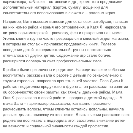
парикмахера, таблички – остановки и др., кроме того предложили
дополнительный материал (картон, бумагу, дощечки) для
самостоятельного использования в сюжетно – ролевых играх.
Например, Витя вырезал вывески для остановок автобусов, написал
на них номер рейса и время его отправления, а Катя Л. нарисовала
витрину парикмахерской – расческу, фен и прикрепила на ширме.
Уголок книги в группе часто превращался в книжный отдел магазина,
в котором на столах – прилавках продавались книги. Ролевое
поведение детей экспериментальной группы положительно
отличалось от других детей. Содержание игр стало богаче,
расширился словарь за счет профессиональных слов.
К работе были привлечены и родители. На родительском собрании
воспитатель рассказывала о работе с детьми по ознакомлению с
трудом взрослых, попросила принять в ней участие. Папа Димы К.
работает водителем продуктового фургона, он рассказал на занятии
об особенностях своей работы, как тяжелы дальние рейсы. Мама
Оли К. рассказала о своей работе – продавца детской одежды. А
мама Вали – парикмахер рассказала, как важно правильно
расчесывать волосы, чтобы клиенты остались довольны, научила
девочек делать прическу из хвостиков. В заключении рассказов всех
родителей воспитатель подводила итог, заостряла внимание детей
на важности и социальной значимости каждой профессии.