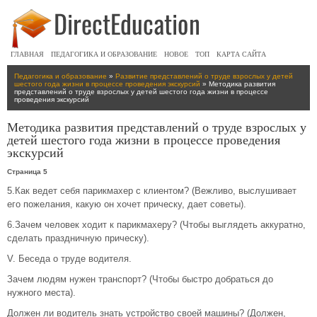
ГЛАВНАЯ
ПЕДАГОГИКА И ОБРАЗОВАНИЕ
НОВОЕ
ТОП
КАРТА САЙТА
Педагогика и образование
»
Развитие представлений о труде взрослых у детей
шестого года жизни в процессе проведения экскурсий
» Методика развития
представлений о труде взрослых у детей шестого года жизни в процессе
проведения экскурсий
Методика развития представлений о труде взрослых у
детей шестого года жизни в процессе проведения
экскурсий
Страница 5
5.Как ведет себя парикмахер с клиентом? (Вежливо, выслушивает
его пожелания, какую он хочет прическу, дает советы).
6.Зачем человек ходит к парикмахеру? (Чтобы выглядеть аккуратно,
сделать праздничную прическу).
V. Беседа о труде водителя.
Зачем людям нужен транспорт? (Чтобы быстро добраться до
нужного места).
Должен ли водитель знать устройство своей машины? (Должен,