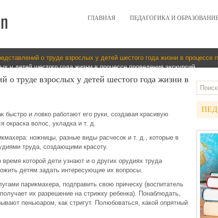
ГЛАВНАЯ
ПЕДАГОГИКА И ОБРАЗОВАНИ
редставлений о труде взрослых у детей шестого года жизни в процессе 
ых у детей шестого года жизни в процессе проведения экскурсий
й о труде взрослых у детей шестого года жизни в
ПЕД
к быстро и ловко работают его руки, создавая красивую
 окраска волос, укладка и т. д.
кмахера: ножницы, разные виды расчесок и т. д., которые в
удиями труда, создающими красоту.
 время которой дети узнают и о других орудиях труда
ложить детям задать интересующие их вопросы.
слугами парикмахера, подправить свою прическу (воспитатель
 получает их разрешение на стрижку ребенка). Понаблюдать,
ывают пеньюаром, как стригут. Полюбоваться, какой опрятный