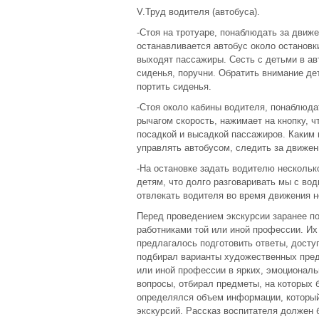
V.Труд водителя (автобуса).
-Стоя на тротуаре, понаблюдать за движ
останавливается автобус около остановк
выходят пассажиры. Сесть с детьми в ав
сиденья, поручни. Обратить внимание дет
портить сиденья.
-Стоя около кабины водителя, понаблюдат
рычагом скорость, нажимает на кнопку, ч
посадкой и высадкой пассажиров. Каким
управлять автобусом, следить за движе
-На остановке задать водителю несколько
детям, что долго разговаривать мы с вод
отвлекать водителя во время движения н
Перед проведением экскурсии заранее п
работниками той или иной профессии. Их
предлагалось подготовить ответы, досту
подбирал варианты художественных пред
или иной профессии в ярких, эмоционал
вопросы, отбирал предметы, на которых 
определялся объем информации, который
экскурсий. Рассказ воспитателя должен 