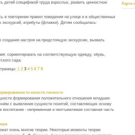
ь детей спецификой труда взрослых, развить ценностное
Карта 
сь в повторении правил поведения на улице и в общественных
ю экскурсий, атрибуты (флажки). Детям сообщалась:
ю создания настроя на предстоящую экскурсию, вызвать
ия: сориентировать на соответствующую одежду, обувь,
ского сада.
траницы:
1
2
3
4
5
6
7
8
формированности качеств личности
ущности формирования положительного отношения младших
ачнём с выявления сущности понятий, составляющих основу
е воспитание - непременная и неотъемлемая составная часть
нера
ежат очень многие теории. Некоторые моменты теории