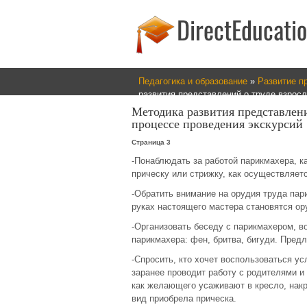
Педагогика и образование
»
Развитие п
развития представлений о труде взросл
Методика развития представлени
процессе проведения экскурсий
Страница 3
-Понаблюдать за работой парикмахера, ка
прическу или стрижку, как осуществляется
-Обратить внимание на орудия труда пари
руках настоящего мастера становятся ор
-Организовать беседу с парикмахером, во
парикмахера: фен, бритва, бигуди. Пред
-Спросить, кто хочет воспользоваться у
заранее проводит работу с родителями и
как желающего усаживают в кресло, накр
вид приобрела прическа.