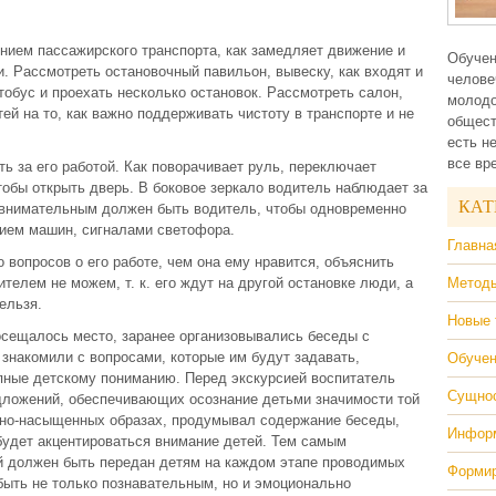
ением пассажирского транспорта, как замедляет движение и
Обучен
и. Рассмотреть остановочный павильон, вывеску, как входят и
челове
тобус и проехать несколько остановок. Рассмотреть салон,
молодо
ей на то, как важно поддерживать чистоту в транспорте и не
общест
есть н
все вр
ь за его работой. Как поворачивает руль, переключает
тобы открыть дверь. В боковое зеркало водитель наблюдает за
КАТ
 внимательным должен быть водитель, чтобы одновременно
нием машин, сигналами светофора.
Главна
 вопросов о его работе, чем она ему нравится, объяснить
ителем не можем, т. к. его ждут на другой остановке люди, а
Методы
ельзя.
Новые 
осещалось место, заранее организовывались беседы с
 знакомили с вопросами, которые им будут задавать,
Обучен
пные детскому пониманию. Перед экскурсией воспитатель
Сущнос
ложений, обеспечивающих осознание детьми значимости той
ьно-насыщенных образах, продумывал содержание беседы,
Информ
будет акцентироваться внимание детей. Тем самым
 должен быть передан детям на каждом этапе проводимых
Формир
быть не только познавательным, но и эмоционально