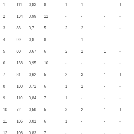
1
111
0,83
8
1
1
-
1
1
2
134
0,99
12
-
-
-
-
1
3
83
0,7
5
2
2
1
-
3
4
99
0,8
8
-
1
-
-
2
5
80
0,67
6
2
2
1
-
4
6
138
0,95
10
-
-
-
-
1
7
81
0,62
5
2
3
1
1
3
8
100
0,72
6
1
1
-
-
1
9
110
0,84
7
1
-
-
-
1
10
72
0,59
5
3
2
1
1
4
11
105
0,81
6
1
-
-
-
2
12
108
0,83
7
-
-
-
-
1