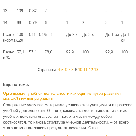
13
109
0,82
7
-
-
-
-
2
14
99
0,79
6
1
2
3
1
3
Всего
100 –
0,8 – 0,9
6 – 8
До 2-х
До 3-х
До 1-ой
До 1-
Д
(норма)
120
ой
Верно
57,1
57,1
78,6
92,9
100
92,9
100
8
в %
Страницы:
4
5
6
7
8
9
10
11
12
13
Еще по теме:
Организация учебной деятельности как один из путей развития
учебной мотивации учения
Содержание учебного материала усваивается учащимися в процессе
учебной деятельности. От того, какова эта деятельность, из каких
учебных действий она состоит, как эти части между собой
соотносятся, то какова структура учебной деятельности, – от всего
этого во многом зависит результат обучения. Отнош ...