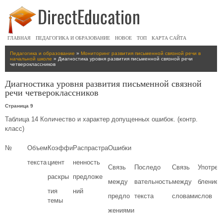
ГЛАВНАЯ
ПЕДАГОГИКА И ОБРАЗОВАНИЕ
НОВОЕ
ТОП
КАРТА САЙТА
Педагогика и образование
»
Мониторинг развития письменной связной речи в
начальной школе
» Диагностика уровня развития письменной связной речи
четвероклассников
Диагностика уровня развития письменной связной
речи четвероклассников
Страница 9
Таблица 14 Количество и характер допущенных ошибок. (контр.
класс)
№
Объем
Коэффи
Распрастра
Ошибки
текста
циент
ненность
Связь
Последо
Связь
Употре
раскры
предложе
между
вательность
между
бление
ч
тия
ний
предло
текста
словами
слов
темы
жениями